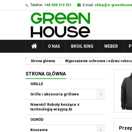
Telefon:
+48 508 310 251
E-mail:
sklep@e-greenhouse
O NAS
BROIL KING
WEBER
P
Strona główna
Wyposażenie ochronne i odzież roboc
STRONA GŁÓWNA
GRILLE
Grille i akcesoria grillowe
Nowość! Roboty koszące z
technologią wizyjną AI
OGRÓD
Przep
Koszenie