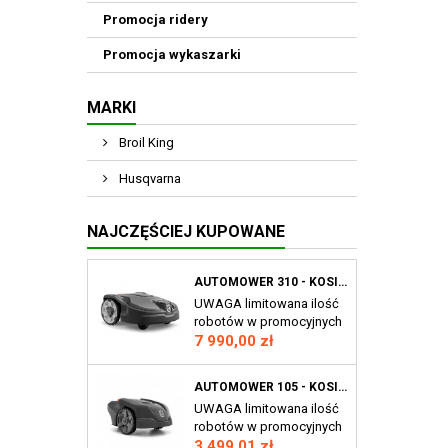
Promocja ridery
Promocja wykaszarki
MARKI
Broil King
Husqvarna
NAJCZĘŚCIEJ KUPOWANE
AUTOMOWER 310 - KOSIARKA AUTOMATYCZNA HUSQVARNA AUTOMOWER® 310 MARK II, ROBOT KOSZĄCY AM310 MII
UWAGA limitowana ilość
robotów w promocyjnych
Cena
cenach! Wydajna 4-
7 990,00 zł
kołowa kosiarka
automatyczna do
AUTOMOWER 105 - KOSIARKA AUTOMATYCZNA HUSQVARNA AUTOMOWER®105 ROBOT KOSZĄCY AM105
większych i bardziej
UWAGA limitowana ilość
złożonych trawników.
robotów w promocyjnych
Przeznaczona do
Cena
cenach! Kompaktowa 3-
3 499,01 zł
średnich powierzchni do