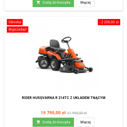
podstawowa

Dodaj do koszyka
Więcej
Obniżka
- 2 200,00 zł
Wyprzedaż!
RIDER HUSQVARNA R 214TC Z UKŁADEM TNĄCYM
Cena
Cena
19 790,00 zł
21 990,00 zł
podstawowa

Dodaj do koszyka
Więcej