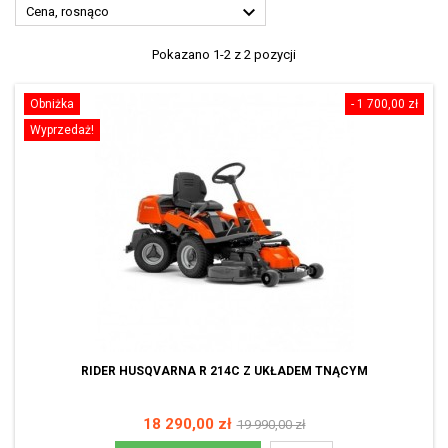

Cena, rosnąco
Pokazano 1-2 z 2 pozycji
Obniżka
- 1 700,00 zł
Wyprzedaż!
RIDER HUSQVARNA R 214C Z UKŁADEM TNĄCYM
Cena
Cena
18 290,00 zł
19 990,00 zł