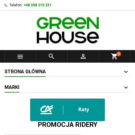
Telefon:
+48 508 310 251
0



shopping_cart
STRONA GŁÓWNA
MARKI
PROMOCJA RIDERY