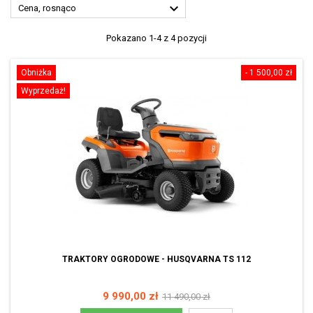

Cena, rosnąco
Pokazano 1-4 z 4 pozycji
Obniżka
- 1 500,00 zł
Wyprzedaż!
TRAKTORY OGRODOWE - HUSQVARNA TS 112
Cena
Cena
9 990,00 zł
11 490,00 zł