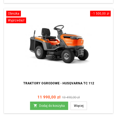
Obniżka
- 1 500,00 zł
Wyprzedaż!
TRAKTORY OGRODOWE - HUSQVARNA TC 112
Cena
Cena
11 990,00 zł
13 490,00 zł
podstawowa

Dodaj do koszyka
Więcej