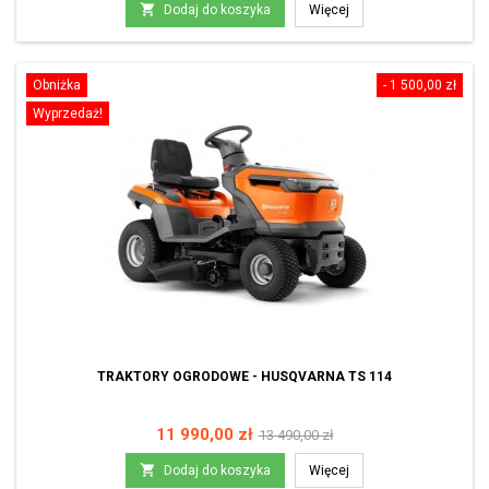
podstawowa

Dodaj do koszyka
Więcej
Obniżka
- 1 500,00 zł
Wyprzedaż!
TRAKTORY OGRODOWE - HUSQVARNA TS 114
Cena
Cena
11 990,00 zł
13 490,00 zł
podstawowa

Dodaj do koszyka
Więcej