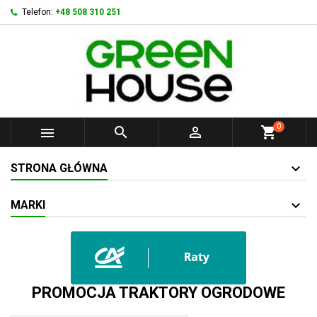
Telefon:
+48 508 310 251
0



shopping_cart
STRONA GŁÓWNA
MARKI
PROMOCJA TRAKTORY OGRODOWE