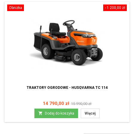
Obniżka
- 1 200,00 zł
TRAKTORY OGRODOWE - HUSQVARNA TC 114
Cena
Cena
14 790,00 zł
15 990,00 zł
podstawowa

Dodaj do koszyka
Więcej