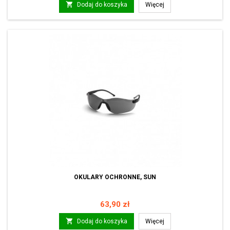

Dodaj do koszyka
Więcej
OKULARY OCHRONNE, SUN
Cena
63,90 zł

Dodaj do koszyka
Więcej