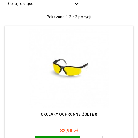

Cena, rosnąco
Pokazano 1-2 z 2 pozycji
OKULARY OCHRONNE, ŻÓŁTE X
Cena
82,90 zł