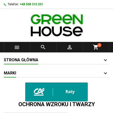
Telefon:
+48 508 310 251
0



shopping_cart
STRONA GŁÓWNA
MARKI
OCHRONA WZROKU I TWARZY